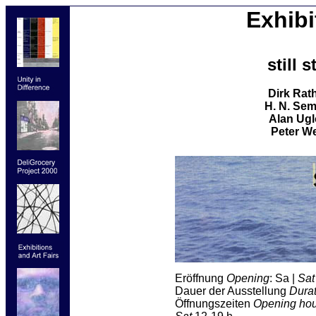
Exhibi
still st
Dirk Rat
H. N. Se
Alan Ug
Peter We
Eröffnung
Opening
: Sa |
Sat
Dauer der Ausstellung
Dura
Öffnungszeiten
Opening hou