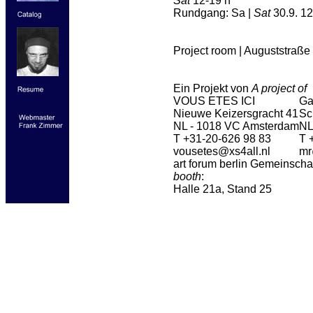
Sat
12-19 h
Rundgang: Sa |
Sat
30.9. 12
Project room | Auguststraße 
Ein Projekt von
A project of
VOUS ETES ICI
Ga
Nieuwe Keizersgracht 41
Sc
NL - 1018 VC Amsterdam
NL
T +31-20-626 98 83
T 
vousetes@xs4all.nl
mr
art forum berlin Gemeinscha
booth
:
Halle 21a, Stand 25